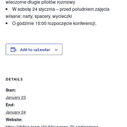
wieczorne długie pilotów rozmowy
W sobotę 24 stycznia – przed południem zajęcia
własne: narty, spacery, wycieczki
O godzinie 15:00 rozpoczęcie konferencji.
Add to calendar
DETAILS
Start:
January 23
End:
January 24
Website:
https://gliding-team.pl/jubileuszowe-30-szybowcowe-