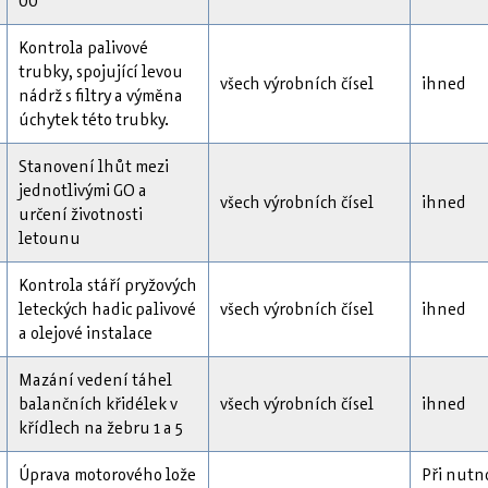
00
Kontrola palivové
trubky, spojující levou
všech výrobních čísel
ihned
nádrž s filtry a výměna
úchytek této trubky.
Stanovení lhůt mezi
jednotlivými GO a
všech výrobních čísel
ihned
určení životnosti
letounu
Kontrola stáří pryžových
leteckých hadic palivové
všech výrobních čísel
ihned
a olejové instalace
Mazání vedení táhel
balančních křidélek v
všech výrobních čísel
ihned
křídlech na žebru 1 a 5
Úprava motorového lože
Při nutn