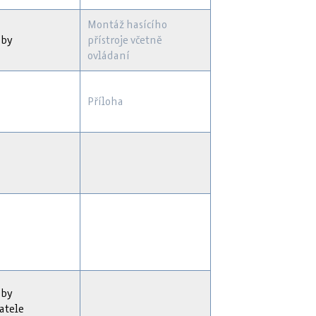
Montáž hasícího
eby
přístroje včetně
ovládaní
Příloha
eby
atele