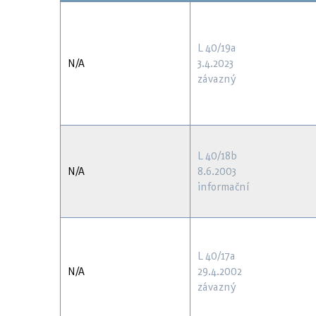
L 40/19a
N/A
3.4.2023
závazný
L 40/18b
N/A
8.6.2003
informační
L 40/17a
N/A
29.4.2002
závazný