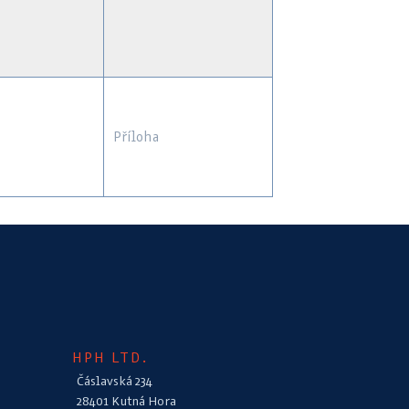
Příloha
HPH LTD.
Čáslavská 234
28401 Kutná Hora