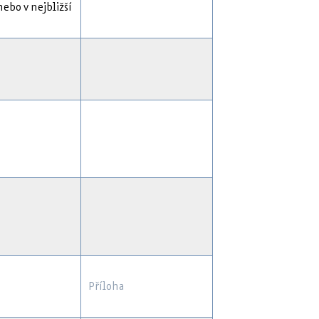
ebo v nejbližší
Příloha