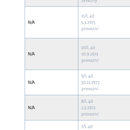
závazný
11/L 40
N/A
5.3.1975
provozní
10/L 40
N/A
10.9.1973
provozní
9/L 40
N/A
30.11.1972
provozní
8/L 40
N/A
2.3.1972
provozní
7/L 40