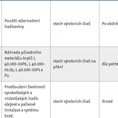
Použití alternativní
všech výrobních čísel
Po obdrž
hadicoviny
Náhrada původního
materiálu krytů L
všech výrobních čísel na
40.100-01P6, L 40.100-
dle potř
přání
01.03, L 40.100-01P1 a
P2.
Prodloužení životnosti
vysokotlakých a
nízkotlakých hadic
všech výrobních čísel
ihned
olejové a palivové
instalace a systému
brzd.