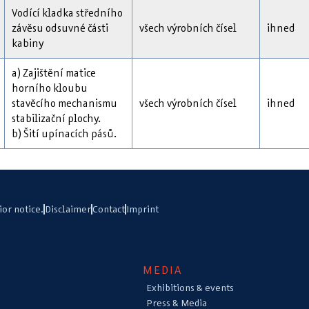
Vodící kladka středního
závěsu odsuvné části
všech výrobních čísel
ihned
kabiny
a) Zajištění matice
horního kloubu
stavěcího mechanismu
všech výrobních čísel
ihned
stabilizační plochy.
b) Šití upínacích pásů.
ior notice.
Disclaimer
Contact
Imprint
MEDIA
Exhibitions & events
Press & Media