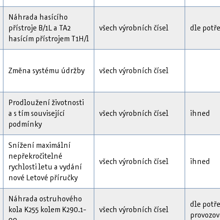
Náhrada hasícího
přístroje B/1L a TA2
všech výrobních čísel
dle potř
hasícím přístrojem T1H/l
Změna systému údržby
všech výrobních čísel
Prodloužení životnosti
a s tím související
všech výrobních čísel
ihned
podmínky
Snížení maximální
nepřekročitelné
všech výrobních čísel
ihned
rychlosti letu a vydání
nové Letové příručky
Náhrada ostruhového
dle potř
kola K255 kolem K290.1-
všech výrobních čísel
provozov