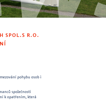
 SPOL.S R.O.
ENÍ
 omezování pohybu osob i
nanců společnosti
ní k opatřením, která