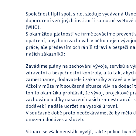
Společnost HpH spol. s r.o. sleduje vydávaná Usne
doporučení veřejných institucí i samotné světové 
(WHO).
S okamžitou platností ve firmě zavádíme preventi
opatření, abychom zachovali v běhu nejen vývojov
práce, ale především ochránili zdraví a bezpečí n
našich zákazníků:
Zavádíme plány na zachování vývoje, servisů a vý
zdravotní a bezpečnostní kontroly, a to tak, abyc
zaměstnance, dodavatele i zákazníky zdravé a v be
Ačkoliv může mít současná situace vliv na dodací
tomto okamžiku prohlásit, že vývoj, projektové pr
zachována a díky nasazení našich zaměstnanců js
dodávek i nadále udržet na vysoké úrovni.
V současné době proto neočekáváme, že by mělo d
omezení dodávek a služeb.
Situace se však neustále vyvíjí, takže pokud by mě