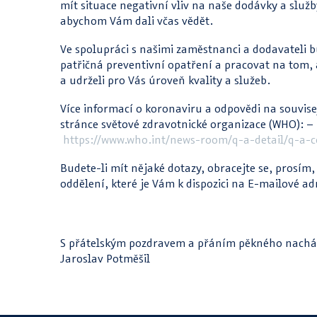
mít situace negativní vliv na naše dodávky a služb
abychom Vám dali včas vědět.
Ve spolupráci s našimi zaměstnanci a dodavateli 
patřičná preventivní opatření a pracovat na tom,
a udrželi pro Vás úroveň kvality a služeb.
Více informací o koronaviru a odpovědi na souvise
stránce světové zdravotnické organizace (WHO): –
https://www.who.int/news-room/q-a-detail/q-a-c
Budete-li mít nějaké dotazy, obracejte se, prosím
oddělení, které je Vám k dispozici na E-mailové a
S přátelským pozdravem a přáním pěkného nacház
Jaroslav Potměšil