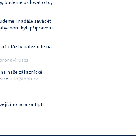
y, budeme usilovat o to,
budeme i nadále zavádět
 abychom byli připraveni
jící otázky naleznete na
oronaviruses
, na naše zákaznické
drese
Info@hph.cz
ejícího jara za HpH