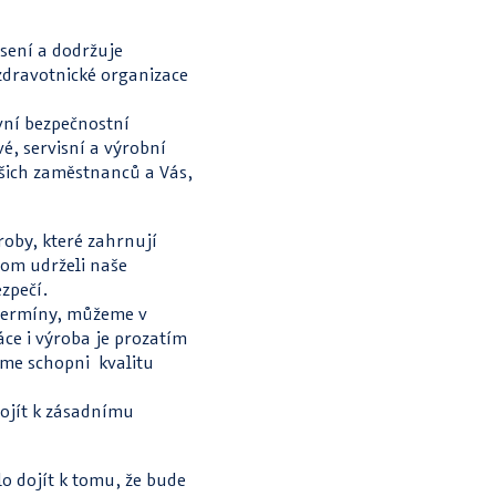
sení a dodržuje
zdravotnické organizace
vní bezpečnostní
é, servisní a výrobní
ašich zaměstnanců a Vás,
roby, které zahrnují
hom udrželi naše
zpečí.
 termíny, můžeme v
áce i výroba je prozatím
me schopni kvalitu
ojít k zásadnímu
lo dojít k tomu, že bude